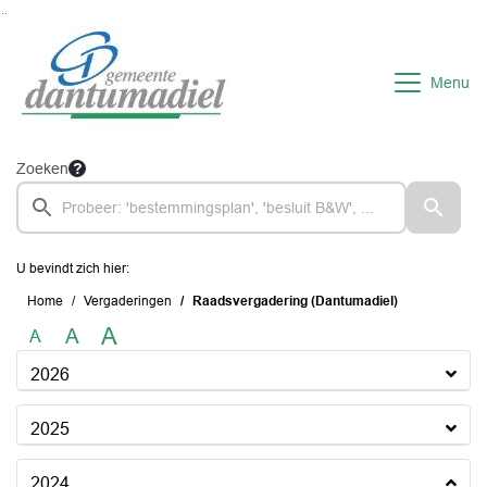
Ga naar de inhoud van deze pagina
Ga naar het zoeken
Ga naar het menu
Menu
Zoeken
U bevindt zich hier:
Home
Vergaderingen
Raadsvergadering (Dantumadiel)
A
A
A
2026
2025
2024