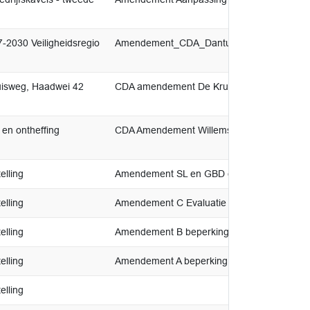
-2030 Veiligheidsregio
Amendement_CDA_Dantumadiel_VRF_202
uisweg, Haadwei 42
CDA amendement De Kruisweg
en ontheffing
CDA Amendement Willemsstrjitte 27 Damwâ
lling
Amendement SL en GBD collegebesluit 201
lling
Amendement C Evaluatie
lling
Amendement B beperking vrijstelling
lling
Amendement A beperking van de openstelli
lling