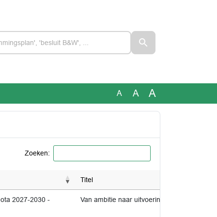
A
A
A
Zoeken:
Titel
nota 2027-2030 -
Van ambitie naar uitvoering