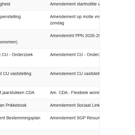
igheid
Amendement startnotitie veiligheid
penstelling
Amendement op motie vreemd beperkte opens
zondag
Amendemint PPN 2026-2029 | Koälysje(akko
genomen)
t CU - Onderzoek
Amendement CU - Onderzoek scenario’s to
 CU vaststelling
Amendement CU vaststelling gemeentelijk w
t jaarstukken CDA
Am. CDA - Flexibele woningen
an Prikkebosk
Amendement Sociaal Links op bestemmings
ent Bestemmingsplan
Amendement SGP Rinsumageast De Moark 