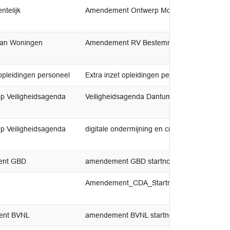
telijk
Amendement Ontwerp Mobiliteitsprogramm
lan Woningen
Amendement RV Bestemmingsplan Woningen
opleidingen personeel
Extra inzet opleidingen personeel
p Veiligheidsagenda
Veiligheidsagenda Dantumadiel 2024-2027
p Veiligheidsagenda
digitale ondermijning en criminaliteit
ment GBD
amendement GBD startnotitie huisvesting
Amendement_CDA_Startnotitie_Huisvesting
ment BVNL
amendement BVNL startnotitie huisvesting