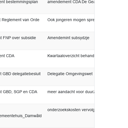
ent bestemmingsplan
amendement CDA De Geast
t Reglement van Orde
Ook jongeren mogen spreken
 FNP over subsidie
Amendemint subsydzje
ment CDA
Kwartaaloverzicht behandelde zaken Delega
 GBD delegatiebesluit
Delegatie Omgevingswet
nt GBD, SGP en CDA
meer aandacht voor duurzame energiebronn
onderzoekskosten vervolg huisvesting geme
Gemeentehuis_Damwâld