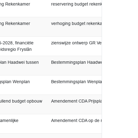
ing Rekenkamer
reservering budget rekenkamer
ing Rekenkamer
verhoging budget rekenkamer
-2028, financiële
zienswijze ontwerp GR Veiligheidsregio Frys
idsregio Fryslân
lan Haadwei tussen
Bestemmingsplan Haadwei 143 - 151
gsplan Wenplan
Bestemmingsplan Wenplan Driezum
ullend budget opbouw
Amendement CDA Prijsplafond Ontvlechtin
amenlijke
Amendement CDA op de rekenkamer