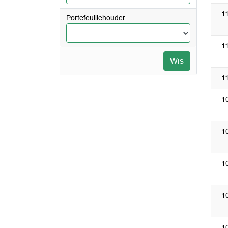
1
Portefeuillehouder
1
Wis
1
1
1
1
1
1