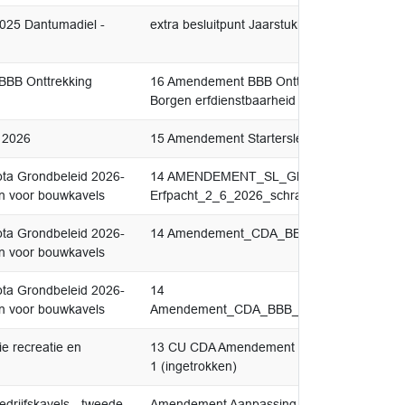
025 Dantumadiel -
extra besluitpunt Jaarstukken 2025 Dantuma
BBB Onttrekking
16 Amendement BBB Onttrekking openbaarh
Borgen erfdienstbaarheid
g 2026
15 Amendement Starterslening 2.0
ota Grondbeleid 2026-
14 AMENDEMENT_SL_GBD_FNP_SGP_Voo
n voor bouwkavels
Erfpacht_2_6_2026_schrappen besluitpunt 
ota Grondbeleid 2026-
14 Amendement_CDA_BBB_CU_Grondbeleid
n voor bouwkavels
ota Grondbeleid 2026-
14
n voor bouwkavels
Amendement_CDA_BBB_CU_Grondbeleid_2_6
e recreatie en
13 CU CDA Amendement Startnotitie Visie Re
1 (ingetrokken)
edrijfskavels - tweede
Amendement Aanpassing beleid uitgifte bedri