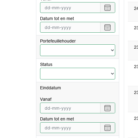
Selecteer
2
een
Datum tot en met
datum
vanaf
Selecteer
2
een
datum
Portefeuillehouder
tot
2
en
met
Status
2
Einddatum
2
vanaf
Selecteer
een
2
Datum tot en met
datum
vanaf
Selecteer
een