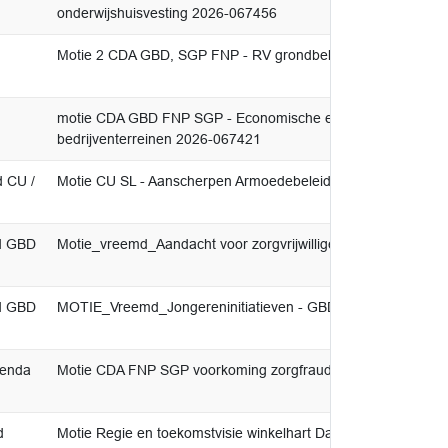
onderwijshuisvesting 2026-067456
Motie 2 CDA GBD, SGP FNP - RV grondbeleid bedrijventerre
motie CDA GBD FNP SGP - Economische effecten grondbelei
bedrijventerreinen 2026-067421
d CU /
Motie CU SL - Aanscherpen Armoedebeleid
md GBD
Motie_vreemd_Aandacht voor zorgvrijwilligers
md GBD
MOTIE_Vreemd_Jongereninitiatieven - GBD CU 2026-02233
genda
Motie CDA FNP SGP voorkoming zorgfraude 2025-320928
d
Motie Regie en toekomstvisie winkelhart Damwâld 2025-320