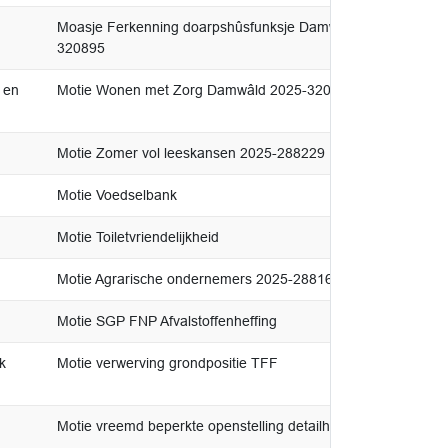
Moasje Ferkenning doarpshûsfunksje Damwâld GBD CDA FN
320895
 en
Motie Wonen met Zorg Damwâld 2025-320875
Motie Zomer vol leeskansen 2025-288229
Motie Voedselbank
Motie Toiletvriendelijkheid
Motie Agrarische ondernemers 2025-288164
Motie SGP FNP Afvalstoffenheffing
k
Motie verwerving grondpositie TFF
Motie vreemd beperkte openstelling detailhandel op zondag