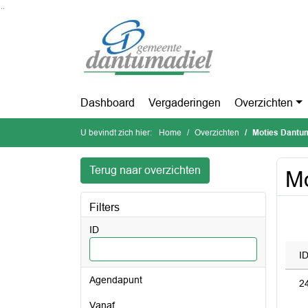
Ga naar de inhoud van deze pagina
Ga naar het zoeken
Ga naar het menu
Dashboard
Vergaderingen
Overzichten
U bevindt zich hier:
Home
Overzichten
Moties Dantu
Terug naar overzichten
Mo
Filters
ID
I
Agendapunt
2
vanaf