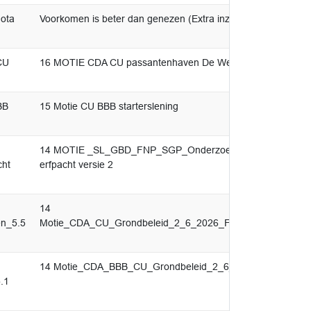
nota
Voorkomen is beter dan genezen (Extra inzet op vroegsignale
CU
16 MOTIE CDA CU passantenhaven De Westereen
BB
15 Motie CU BBB starterslening
14 MOTIE _SL_GBD_FNP_SGP_Onderzoeken nieuwe voorw
ht
erfpacht versie 2
14
n_5.5
Motie_CDA_CU_Grondbeleid_2_6_2026_Flexibele_Woonvor
14 Motie_CDA_BBB_CU_Grondbeleid_2_6_2026_Communica
.1