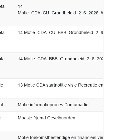
ota
14
Motie_CDA_CU_Grondbeleid_2_6_2026_Woningbouwstrateg
ota
14 Motie_CDA_CU_BBB_Grondbeleid_2_6_2026_Erfpacht_5
ota
14 Motie_CDA_BBB_Grondbeleid_2_6_2026_Differentiatie_5
ie
13 Motie CDA startnotitie visie Recreatie en Toerisme
at
Motie informatieproces Dantumadiel
d
Moasje frjemd Gevelbuorden
Motie toekomstbestendige en financieel verankerde