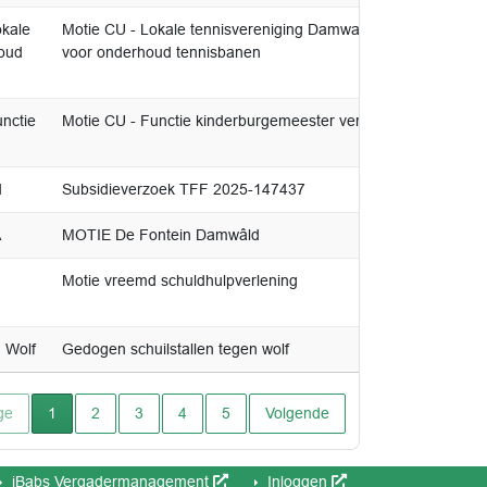
okale
Motie CU - Lokale tennisvereniging Damwald financieel onde
houd
voor onderhoud tennisbanen
nctie
Motie CU - Functie kinderburgemeester versterken
d
Subsidieverzoek TFF 2025-147437
A
MOTIE De Fontein Damwâld
d
Motie vreemd schuldhulpverlening
 Wolf
Gedogen schuilstallen tegen wolf
Huidige pagina
ge
1
2
3
4
5
Volgende
iBabs Vergadermanagement
Inloggen