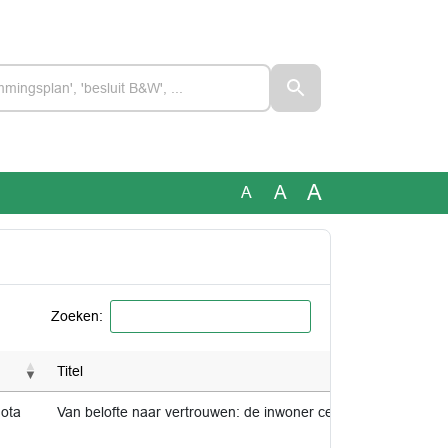
A
A
A
Zoeken:
Titel
nota
Van belofte naar vertrouwen: de inwoner centraal