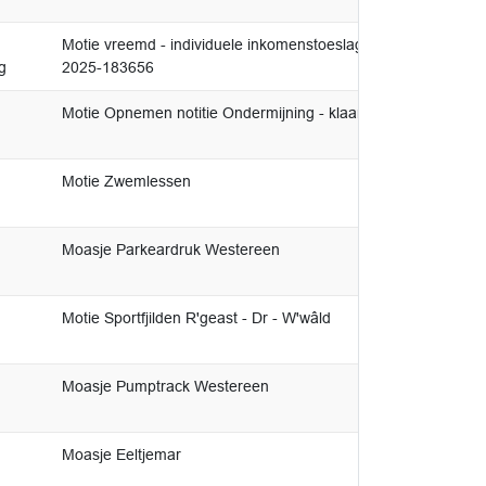
d
Motie vreemd - individuele inkomenstoeslag ambtshalve uitke
g
2025-183656
Motie Opnemen notitie Ondermijning - klaar voor de strijd
Motie Zwemlessen
Moasje Parkeardruk Westereen
Motie Sportfjilden R'geast - Dr - W'wâld
Moasje Pumptrack Westereen
Moasje Eeltjemar