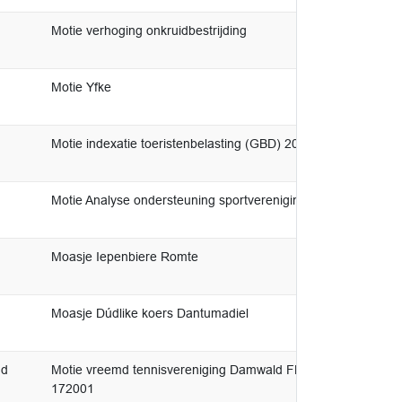
Motie verhoging onkruidbestrijding
Motie Yfke
Motie indexatie toeristenbelasting (GBD) 2025-183592
Motie Analyse ondersteuning sportverenigingen
Moasje Iepenbiere Romte
Moasje Dúdlike koers Dantumadiel
md
Motie vreemd tennisvereniging Damwald FNP, GBD, CDA en 
172001