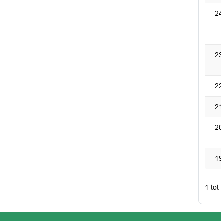
2
2
2
2
2
1
1 tot