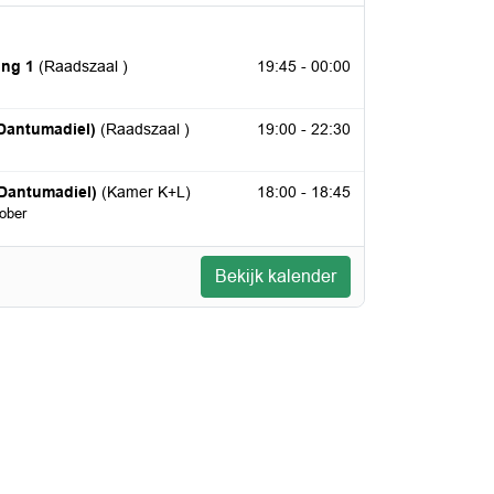
2026
ing 1
(Raadszaal )
19:45 - 00:00
 2026
Dantumadiel)
(Raadszaal )
19:00 - 22:30
 2026
Dantumadiel)
(Kamer K+L)
18:00 - 18:45
ober
Bekijk kalender