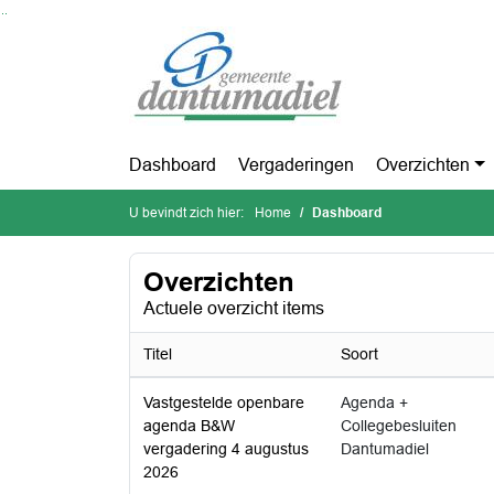
Ga naar de inhoud van deze pagina
Ga naar het zoeken
Ga naar het menu
Dashboard
Vergaderingen
Overzichten
U bevindt zich hier:
Home
Dashboard
Overzichten
Actuele overzicht items
Titel
Soort
Vastgestelde openbare
Agenda +
agenda B&W
Collegebesluiten
vergadering 4 augustus
Dantumadiel
2026