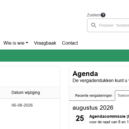
Zoeken
Wie is wie
Vraagbaak
Contact
Agenda
De vergaderstukken kunt u 
Datum wijziging
Recente vergaderingen
Toekom
06-08-2026
augustus 2026
dinsdag 25 augustus 2
Agendacommissie (
25
voor de raad van 8 en 