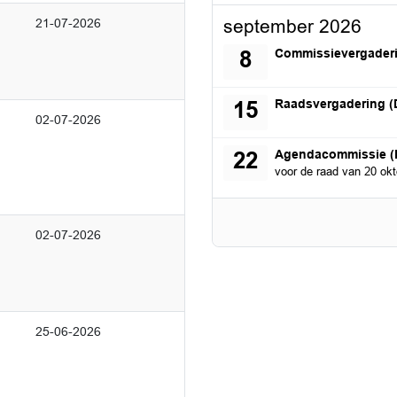
21-07-2026
september 2026
dinsdag 8 september 
Commissievergader
8
dinsdag 15 september
Raadsvergadering (
15
02-07-2026
dinsdag 22 september
Agendacommissie (
22
voor de raad van 20 okt
02-07-2026
25-06-2026