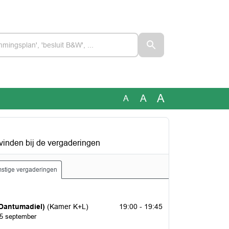
A
A
A
vinden bij de vergaderingen
stige vergaderingen
026
Dantumadiel)
(Kamer K+L)
19:00 - 19:45
15 september