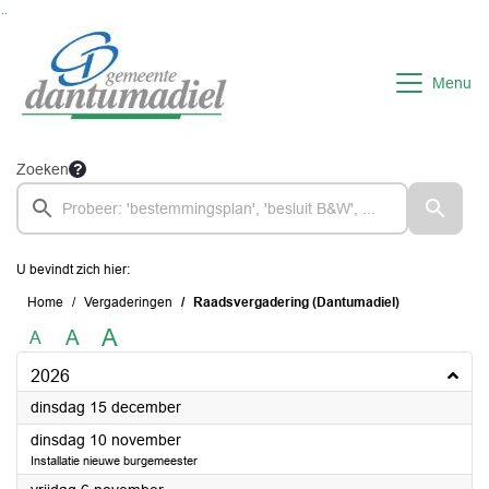
Ga naar de inhoud van deze pagina
Ga naar het zoeken
Ga naar het menu
Menu
Zoeken
U bevindt zich hier:
Home
Vergaderingen
Raadsvergadering (Dantumadiel)
A
A
A
2026
2026
dinsdag 15 december
2026
dinsdag 10 november
Installatie nieuwe burgemeester