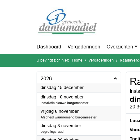
Ga naar de inhoud van deze pagina
Ga naar het zoeken
Ga naar het menu
Dashboard
Vergaderingen
Overzichten
U bevindt zich hier:
Home
Vergaderingen
Raadsverga
2026
Ra
2026
dinsdag 15 december
Inst
2026
dinsdag 10 november
di
Installatie nieuwe burgemeester
20:3
2026
vrijdag 6 november
Afscheid waarnemend burgemeester
Loca
2026
dinsdag 3 november
Voorz
begrotingsraad
Toel
2026