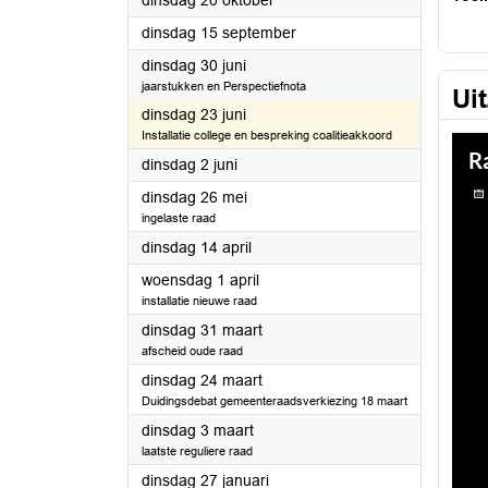
dinsdag 20 oktober
2026
dinsdag 15 september
2026
dinsdag 30 juni
jaarstukken en Perspectiefnota
Ui
2026
dinsdag 23 juni
Installatie college en bespreking coalitieakkoord
2026
dinsdag 2 juni
2026
dinsdag 26 mei
ingelaste raad
2026
dinsdag 14 april
2026
woensdag 1 april
installatie nieuwe raad
2026
dinsdag 31 maart
afscheid oude raad
2026
dinsdag 24 maart
Duidingsdebat gemeenteraadsverkiezing 18 maart
2026
dinsdag 3 maart
laatste reguliere raad
2026
dinsdag 27 januari