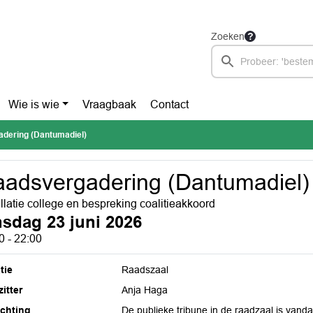
Zoeken
Wie is wie
Vraagbaak
Contact
dering (Dantumadiel)
adsvergadering (Dantumadiel)
allatie college en bespreking coalitieakkoord
nsdag 23 juni 2026
0 - 22:00
tie
Raadszaal
itter
Anja Haga
ichting
De publieke tribune in de raadzaal is vand