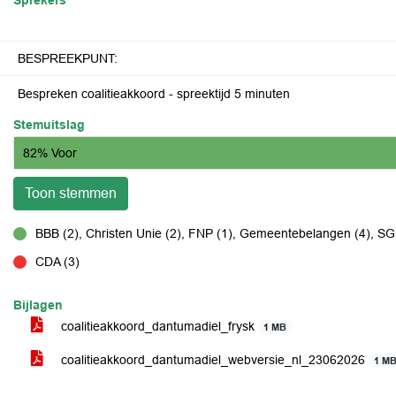
Sprekers
BESPREEKPUNT:
Bespreken coalitieakkoord - spreektijd 5 minuten
Stemuitslag
82% Voor
Toon stemmen
BBB (2), Christen Unie (2), FNP (1), Gemeentebelangen (4), SGP
voor
CDA (3)
tegen
Bijlagen
coalitieakkoord_dantumadiel_frysk
1 MB
coalitieakkoord_dantumadiel_webversie_nl_23062026
1 M