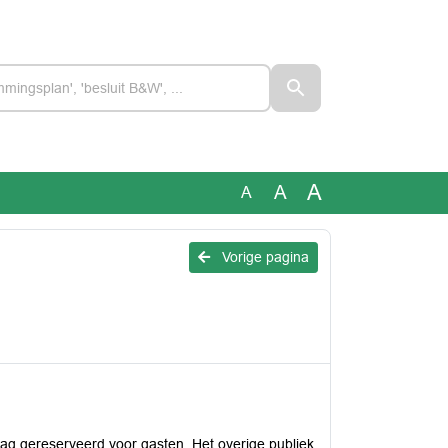
A
A
A
Vorige pagina
aag gereserveerd voor gasten. Het overige publiek