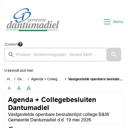
Ga naar de inhoud van deze pagina
Ga naar het zoeken
Ga naar het menu
Menu
Zoeken
U bevindt zich hier:
Home
Overzichten
Agenda + Collegebesluiten Dantumadiel
Vastgestelde openbare besluitenlijst college B&W Gemeente Dantumadiel d.d. 19 mei 2026
A
A
A
Agenda + Collegebesluiten
Dantumadiel
Vastgestelde openbare besluitenlijst college B&W
Gemeente Dantumadiel d.d. 19 mei 2026