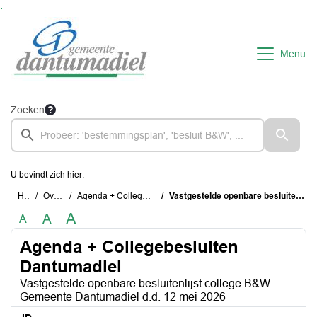
Ga naar de inhoud van deze pagina
Ga naar het zoeken
Ga naar het menu
Menu
Zoeken
U bevindt zich hier:
Home
Overzichten
Agenda + Collegebesluiten Dantumadiel
Vastgestelde openbare besluitenlijst college B&W Gemeente Dantumadiel d.d. 12 mei 2026
A
A
A
Agenda + Collegebesluiten
Dantumadiel
Vastgestelde openbare besluitenlijst college B&W
Gemeente Dantumadiel d.d. 12 mei 2026