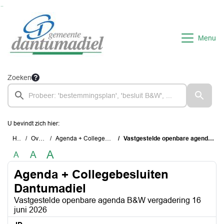
Ga naar de inhoud van deze pagina
Ga naar het zoeken
Ga naar het menu
Menu
Zoeken
U bevindt zich hier:
Home
Overzichten
Agenda + Collegebesluiten Dantumadiel
Vastgestelde openbare agenda B&W vergadering 16 juni 2026
A
A
A
Agenda + Collegebesluiten
Dantumadiel
Vastgestelde openbare agenda B&W vergadering 16
juni 2026